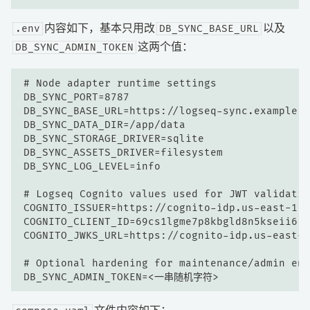
.env
DB_SYNC_BASE_URL
内容如下，基本只用改
以及
DB_SYNC_ADMIN_TOKEN
这两个值：
# Node adapter runtime settings

DB_SYNC_PORT=8787

DB_SYNC_BASE_URL=https://logseq-sync.examp
DB_SYNC_DATA_DIR=/app/data

DB_SYNC_STORAGE_DRIVER=sqlite

DB_SYNC_ASSETS_DRIVER=filesystem

DB_SYNC_LOG_LEVEL=info

# Logseq Cognito values used for JWT validation
COGNITO_ISSUER=https://cognito-idp.us-east-1.a
COGNITO_CLIENT_ID=69cs1lgme7p8kbgld8n5kseii6

COGNITO_JWKS_URL=https://cognito-idp.us-east-1
# Optional hardening for maintenance/admin end