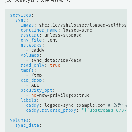
compose.yaml
文件内容如下：
services
:
sync
:
image
:
ghcr.io/yshalsager/logseq-selfhost-
container_name
:
logseq-sync
restart
:
unless-stopped
env_file
:
.env
networks
:
- 
caddy
volumes
:
- 
sync_data:/app/data
read_only
:
true
tmpfs
:
- 
/tmp
cap_drop
:
- 
ALL
security_opt
:
- 
no
-
new-privileges:true
labels
:
caddy
:
logseq-sync.example.com
# 改为与前
caddy.reverse_proxy
:
"{{upstreams 8787}}
volumes
:
sync_data
: