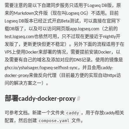
需要注意的是以下自建同步服务只适用于Logseq DB版，原
来的Markdown文件版（现在叫Logseq OG）不适用。目前
Logseq DB版本已经正式开启Beta测试，可以直接在
官网
下
载DB版了，以及可以访问网页版
app.logseq.com
（之前的
test.logseq.com
也依然可用，只不过现在更接近于nightly开
发版了，更新更快但更不稳定）。另外下面的流程适用于在
VPS上使用Docker来部署的情况，需要提前安装Docker，以
及需要有自己的域名及添加对应的DNS记录。使用的镜像是
ghcr.io/yshalsager/logseq-selfhost-sync
，并且会用
caddy-
docker-proxy
来做反向代理（目前最方便的实现自动https访
问的解决方案之一）。
部署caddy-docker-proxy
#
caddy
可参考
文档
。新建一个文件夹
，用于存放caddy相关
compose.yaml
配置，然后创建
文件。