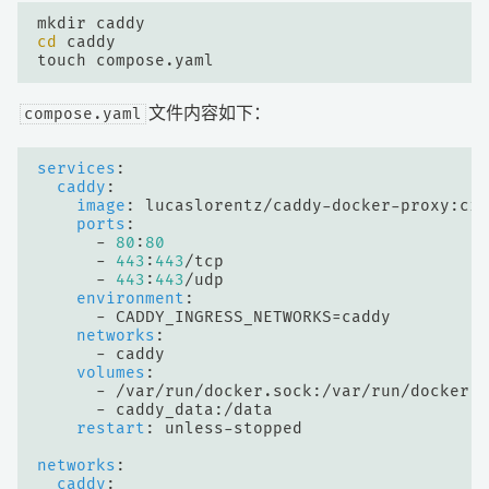
cd
compose.yaml
文件内容如下：
services
:
caddy
:
image
:
lucaslorentz/caddy-docker-proxy:ci-
ports
:
- 
80
:
80
- 
443
:
443
/tcp
- 
443
:
443
/udp
environment
:
- 
CADDY_INGRESS_NETWORKS=caddy
networks
:
- 
caddy
volumes
:
- 
/var/run/docker.sock:/var/run/docker.s
- 
caddy_data:/data
restart
:
unless-stopped
networks
:
caddy
: